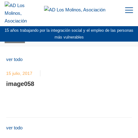
Togg
navi
15 años trabajando por la integración social y el empleo de las personas
BLOG
más vulnerables
ver todo
15 julio, 2017
image058
ver todo