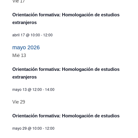
Vie
17
Evento
vistas
Orientación formativa: Homologación de estudios
de
extranjeros
Eventos
abril 17 @ 10:00
-
12:00
mayo 2026
Mié
13
Orientación formativa: Homologación de estudios
extranjeros
mayo 13 @ 12:00
-
14:00
Vie
29
Orientación formativa: Homologación de estudios
mayo 29 @ 10:00
-
12:00