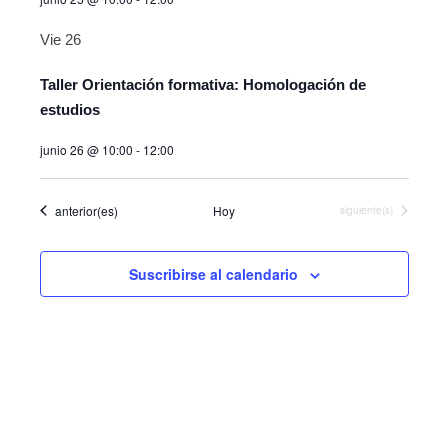
Vie
26
Taller Orientación formativa: Homologación de
estudios
junio 26 @ 10:00
-
12:00
Eventos
anterior(es)
Hoy
Eventos
siguiente(s)
Suscribirse al calendario