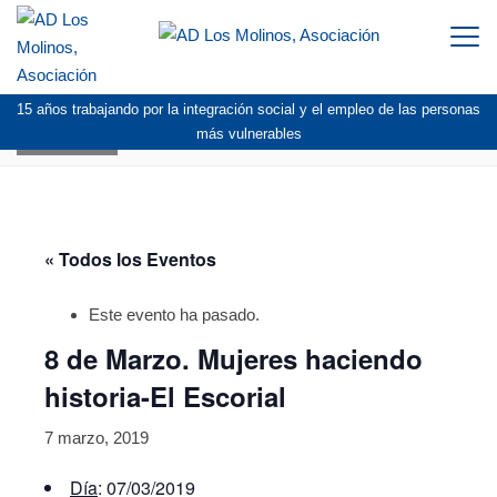
Togg
navi
15 años trabajando por la integración social y el empleo de las personas
AGENDA
más vulnerables
« Todos los Eventos
Este evento ha pasado.
8 de Marzo. Mujeres haciendo
historia-El Escorial
7 marzo, 2019
Día
: 07/03/2019