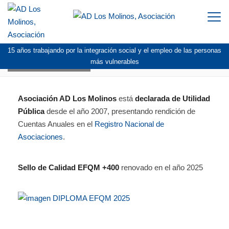
Togg
navi
15 años trabajando por la integración social y el empleo de las personas
TRANSPARENCIA
más vulnerables
Asociación AD Los Molinos
está
declarada de Utilidad
Pública
desde el año 2007, presentando rendición de
Cuentas Anuales en el
Registro Nacional de
Asociaciones
.
Sello de Calidad EFQM +400
renovado en el año 2025