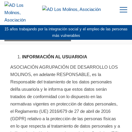
Togg
navi
15 años trabajando por la integración social y el empleo de las personas
POLÍTICA DE PRIVACIDAD
más vulnerables
INFORMACIÓN AL USUARIO/A
ASOCIACIÓN AGRUPACIÓN DE DESARROLLO LOS
MOLINOS, en adelante RESPONSABLE, es la
Responsable del tratamiento de los datos personales
del/la usuario/a y le informa que estos datos serán
tratados de conformidad con lo dispuesto en las
normativas vigentes en protección de datos personales,
el Reglamento (UE) 2016/679 de 27 de abril de 2016
(GDPR) relativo a la protección de las personas físicas
en lo que respecta al tratamiento de datos personales y a