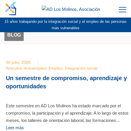
Togg
navi
15 años trabajando por la integración social y el empleo de las personas
más vulnerables
BLOG
30 julio, 2026
Artículos
,
Autoempleo
,
Empleo
,
Integración social
Un semestre de compromiso, aprendizaje y
oportunidades
Este semestre en AD Los Molinos ha estado marcado por el
compromiso, la participación y el aprendizaje. A lo largo de estos
meses, los talleres de orientación laboral, las formaciones…
Leer más