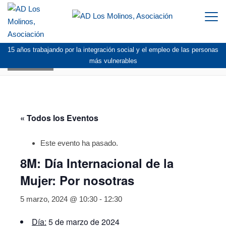
Togg
navi
15 años trabajando por la integración social y el empleo de las personas
AGENDA
más vulnerables
« Todos los Eventos
Este evento ha pasado.
8M: Día Internacional de la
Mujer: Por nosotras
5 marzo, 2024 @ 10:30
-
12:30
Día:
5 de marzo de 2024