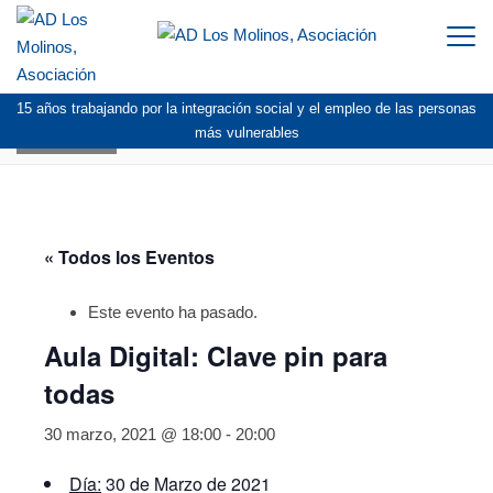
Togg
navi
15 años trabajando por la integración social y el empleo de las personas
AGENDA
más vulnerables
« Todos los Eventos
Este evento ha pasado.
Aula Digital: Clave pin para
todas
30 marzo, 2021 @ 18:00
-
20:00
Día:
30 de Marzo de 2021