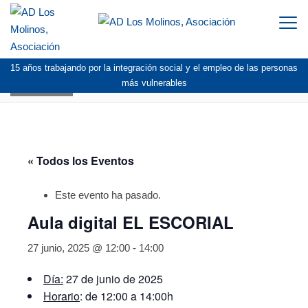
Togg
navi
15 años trabajando por la integración social y el empleo de las personas
AGENDA
más vulnerables
« Todos los Eventos
Este evento ha pasado.
Aula digital EL ESCORIAL
27 junio, 2025 @ 12:00
-
14:00
Día:
27 de junio de 2025
Horario
: de 12:00 a 14:00h