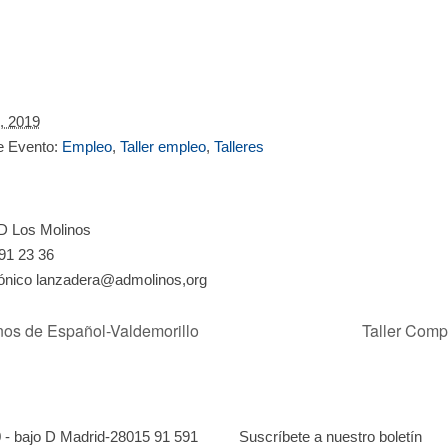
l, 2019
e Evento:
Empleo
,
Taller empleo
,
Talleres
D Los Molinos
91 23 36
rónico
lanzadera@admolinos,org
nos de Español-Valdemorillo
Taller Comp
0 - bajo D Madrid-28015
91 591
Suscríbete a nuestro boletín