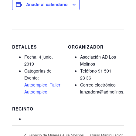
Añadir al calendario
DETALLES
ORGANIZADOR
Fecha:
4 junio,
Asociación AD Los
2019
Molinos
Categorías de
Teléfono
91 591
Evento:
23 36
Autoempleo
,
Taller
Correo electrónico
Autoempleo
lanzadera@admolinos,org
RECINTO
Curso Manipulación
Espacio de Mujeres Aula Molinos