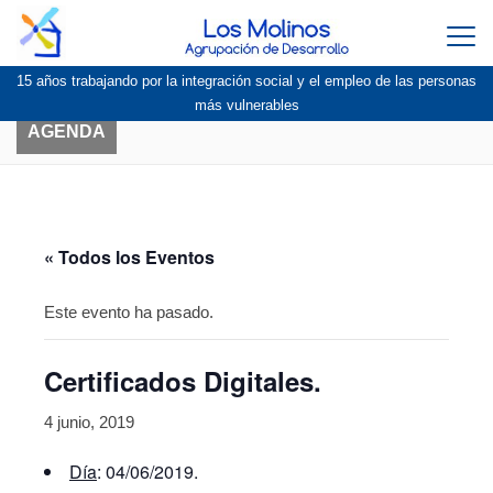
Togg
navi
15 años trabajando por la integración social y el empleo de las personas
más vulnerables
AGENDA
« Todos los Eventos
Este evento ha pasado.
Certificados Digitales.
4 junio, 2019
Día
: 04/06/2019.