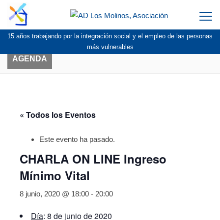
Togg
navi
15 años trabajando por la integración social y el empleo de las personas
más vulnerables
AGENDA
« Todos los Eventos
Este evento ha pasado.
CHARLA ON LINE Ingreso
Mínimo Vital
8 junio, 2020 @ 18:00
-
20:00
Día
: 8 de junio de 2020