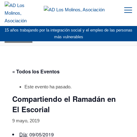
Togg
navi
15 años trabajando por la integración social y el empleo de las personas
AGENDA
más vulnerables
« Todos los Eventos
Este evento ha pasado.
Compartiendo el Ramadán en
El Escorial
9 mayo, 2019
Día
: 09/05/2019