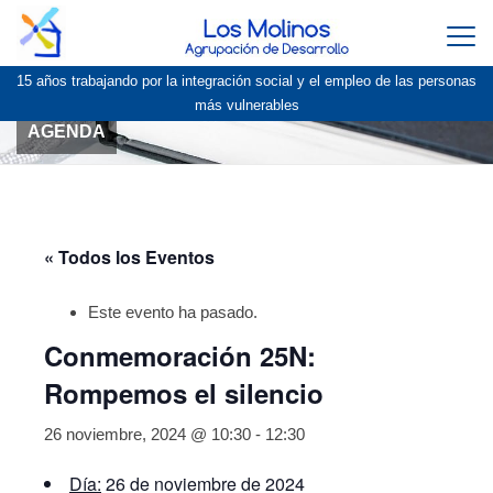
Togg
navi
15 años trabajando por la integración social y el empleo de las personas
más vulnerables
AGENDA
« Todos los Eventos
Este evento ha pasado.
Conmemoración 25N:
Rompemos el silencio
26 noviembre, 2024 @ 10:30
-
12:30
Día:
26 de noviembre de 2024