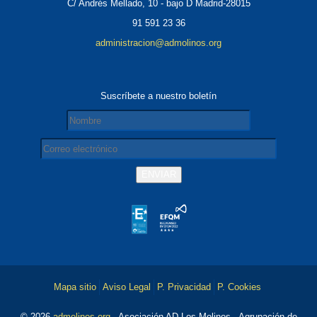
C/ Andrés Mellado, 10 - bajo D Madrid-28015
91 591 23 36
administracion@admolinos.org
Suscríbete a nuestro boletín
Mapa sitio
Aviso Legal
P. Privacidad
P. Cookies
© 2026
admolinos.org
- Asociación AD Los Molinos - Agrupación de