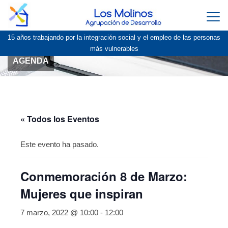
Togg
navi
15 años trabajando por la integración social y el empleo de las personas
más vulnerables
AGENDA
« Todos los Eventos
Este evento ha pasado.
Conmemoración 8 de Marzo:
Mujeres que inspiran
7 marzo, 2022 @ 10:00
-
12:00