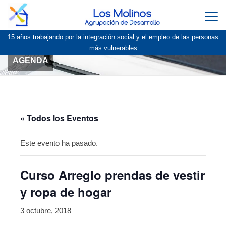
Togg
navi
15 años trabajando por la integración social y el empleo de las personas
más vulnerables
AGENDA
« Todos los Eventos
Este evento ha pasado.
Curso Arreglo prendas de vestir
y ropa de hogar
3 octubre, 2018