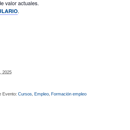
e valor actuales.
.
LARIO
l, 2025
e Evento:
Cursos
,
Empleo
,
Formación empleo