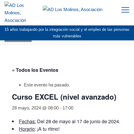
Togg
navi
15 años trabajando por la integración social y el empleo de las personas
AGENDA
más vulnerables
« Todos los Eventos
Este evento ha pasado.
Curso EXCEL (nivel avanzado)
28 mayo, 2024 @ 08:00
-
17:00
Fechas:
Del 28 de mayo al 17 de junio de 2024.
Horario
: ¡A tu ritmo!