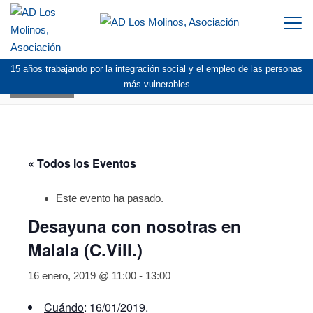
Togg
navi
15 años trabajando por la integración social y el empleo de las personas
AGENDA
más vulnerables
« Todos los Eventos
Este evento ha pasado.
Desayuna con nosotras en
Malala (C.Vill.)
16 enero, 2019 @ 11:00
-
13:00
Cuándo
: 16/01/2019.