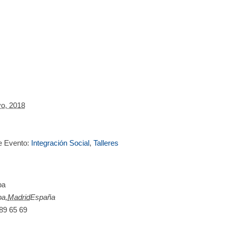
o, 2018
e Evento:
Integración Social
,
Talleres
ba
ba
,
Madrid
España
89 65 69