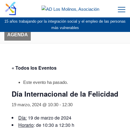
Togg
navi
15 años trabajando por la integración social y el empleo de las personas
más vulnerables
AGENDA
« Todos los Eventos
Este evento ha pasado.
Día Internacional de la Felicidad
19 marzo, 2024 @ 10:30
-
12:30
Día:
19 de marzo de 2024
Horario
: de 10:30 a 12:30 h