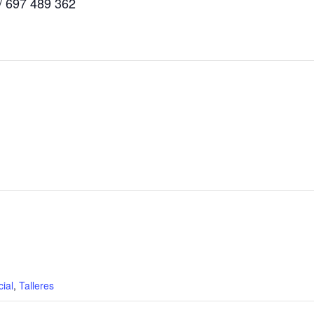
/ 697 489 362
cial
,
Talleres