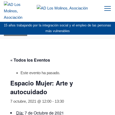
Togg
navi
15 años trabajando por la integración social y el empleo de las personas
AGENDA
más vulnerables
« Todos los Eventos
Este evento ha pasado.
Espacio Mujer: Arte y
autocuidado
7 octubre, 2021 @ 12:00
-
13:30
Día:
7 de Octubre de 2021