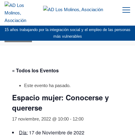
Togg
navi
15 años trabajando por la integración social y el empleo de las personas
AGENDA
más vulnerables
« Todos los Eventos
Este evento ha pasado.
Espacio mujer: Conocerse y
quererse
17 noviembre, 2022 @ 10:00
-
12:00
Día:
17 de Noviembre de 2022