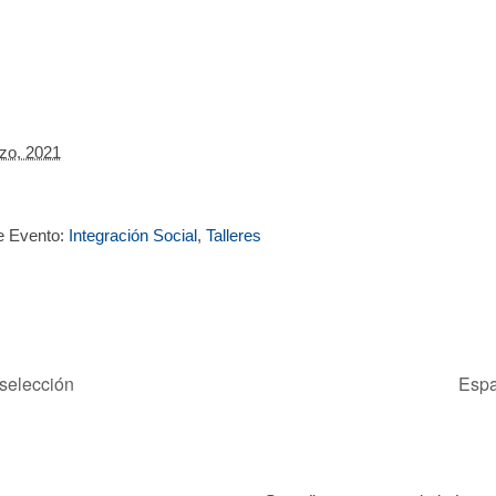
zo, 2021
e Evento:
Integración Social
,
Talleres
 selección
Espa