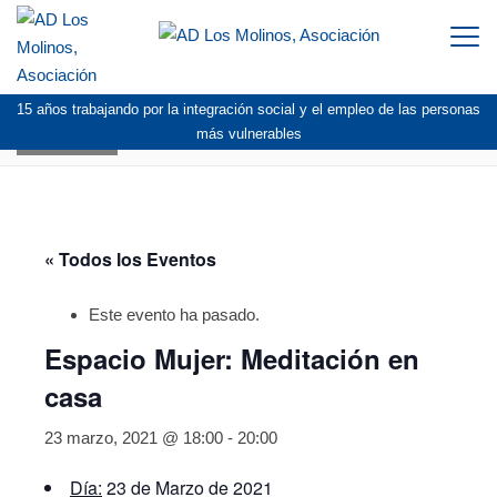
Togg
navi
15 años trabajando por la integración social y el empleo de las personas
AGENDA
más vulnerables
« Todos los Eventos
Este evento ha pasado.
Espacio Mujer: Meditación en
casa
23 marzo, 2021 @ 18:00
-
20:00
Día:
23 de Marzo de 2021