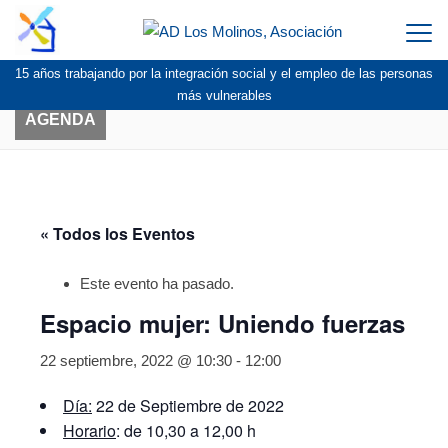
Togg
navi
15 años trabajando por la integración social y el empleo de las personas
más vulnerables
AGENDA
« Todos los Eventos
Este evento ha pasado.
Espacio mujer: Uniendo fuerzas
22 septiembre, 2022 @ 10:30
-
12:00
Día:
22 de Septiembre de 2022
Horario
: de 10,30 a 12,00 h