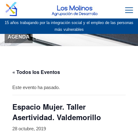
Togg
navi
15 años trabajando por la integración social y el empleo de las personas
más vulnerables
AGENDA
« Todos los Eventos
Este evento ha pasado.
Espacio Mujer. Taller
Asertividad. Valdemorillo
28 octubre, 2019