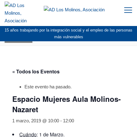
Togg
navi
15 años trabajando por la integración social y el empleo de las personas
AGENDA
más vulnerables
« Todos los Eventos
Este evento ha pasado.
Espacio Mujeres Aula Molinos-
Nazaret
1 marzo, 2019 @ 10:00
-
12:00
Cuándo
: 1 de Marzo.