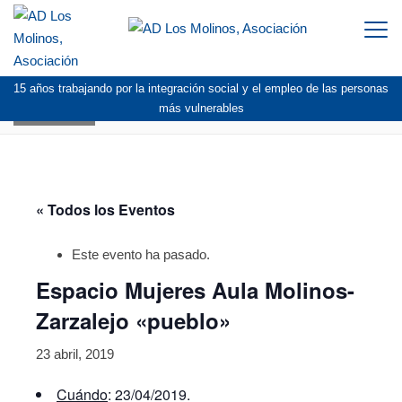
Togg
navi
15 años trabajando por la integración social y el empleo de las personas
AGENDA
más vulnerables
« Todos los Eventos
Este evento ha pasado.
Espacio Mujeres Aula Molinos-
Zarzalejo «pueblo»
23 abril, 2019
Cuándo
: 23/04/2019.