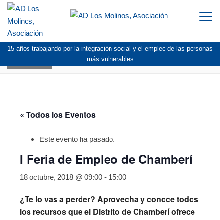
Togg
navi
15 años trabajando por la integración social y el empleo de las personas
AGENDA
más vulnerables
« Todos los Eventos
Este evento ha pasado.
I Feria de Empleo de Chamberí
18 octubre, 2018 @ 09:00
-
15:00
¿Te lo vas a perder? Aprovecha y conoce todos
los recursos que el Distrito de Chamberí ofrece