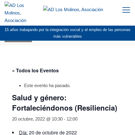
Togg
navi
15 años trabajando por la integración social y el empleo de las personas
AGENDA
más vulnerables
« Todos los Eventos
Este evento ha pasado.
Salud y género:
Fortaleciéndonos (Resiliencia)
20 octubre, 2022 @ 10:30
-
12:00
Día:
20 de octubre de 2022