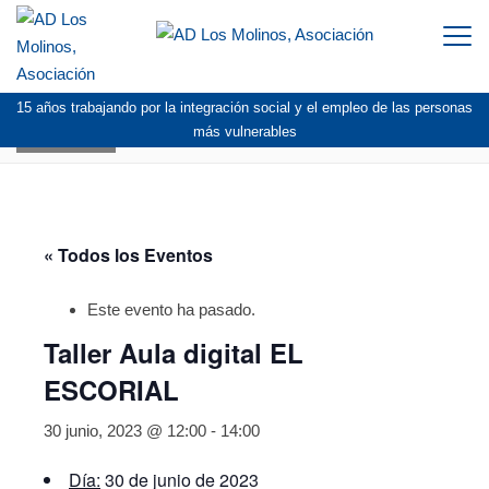
Togg
navi
15 años trabajando por la integración social y el empleo de las personas
AGENDA
más vulnerables
« Todos los Eventos
Este evento ha pasado.
Taller Aula digital EL
ESCORIAL
30 junio, 2023 @ 12:00
-
14:00
Día:
30 de junio de 2023