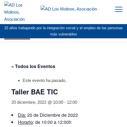
Togg
navi
15 años trabajando por la integración social y el empleo de las personas
AGENDA
más vulnerables
« Todos los Eventos
Este evento ha pasado.
Taller BAE TIC
20 diciembre, 2022 @ 10:00
-
12:00
Día:
20 de Diciembre de 2022
Horario
: de 10:00 a 12:00h