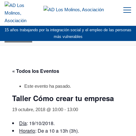
Togg
navi
15 años trabajando por la integración social y el empleo de las personas
AGENDA
más vulnerables
« Todos los Eventos
Este evento ha pasado.
Taller Cómo crear tu empresa
19 octubre, 2018 @ 10:00
-
13:00
Día
: 19/10/2018.
Horario
: De a 10 a 13h (3h).