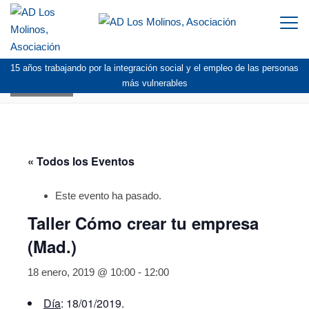
Togg
navi
15 años trabajando por la integración social y el empleo de las personas
AGENDA
más vulnerables
« Todos los Eventos
Este evento ha pasado.
Taller Cómo crear tu empresa
(Mad.)
18 enero, 2019 @ 10:00
-
12:00
Día
: 18/01/2019.