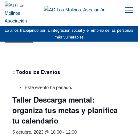
Togg
navi
15 años trabajando por la integración social y el empleo de las personas
AGENDA
más vulnerables
« Todos los Eventos
Este evento ha pasado.
Taller Descarga mental:
organiza tus metas y planifica
tu calendario
5 octubre, 2023 @ 10:00
-
12:00