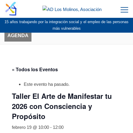
Togg
navi
15 años trabajando por la integración social y el empleo de las personas
más vulnerables
AGENDA
« Todos los Eventos
Este evento ha pasado.
Taller El Arte de Manifestar tu
2026 con Consciencia y
Propósito
febrero 19 @ 10:00
-
12:00