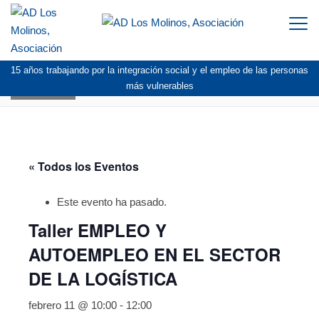
Togg
navi
15 años trabajando por la integración social y el empleo de las personas
AGENDA
más vulnerables
« Todos los Eventos
Este evento ha pasado.
Taller EMPLEO Y
AUTOEMPLEO EN EL SECTOR
DE LA LOGÍSTICA
febrero 11 @ 10:00
-
12:00