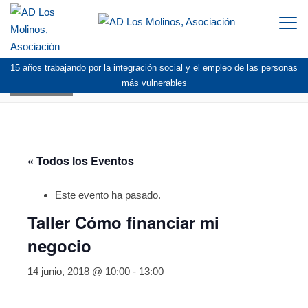
Togg
navi
15 años trabajando por la integración social y el empleo de las personas
AGENDA
más vulnerables
« Todos los Eventos
Este evento ha pasado.
Taller Cómo financiar mi
negocio
14 junio, 2018 @ 10:00
-
13:00