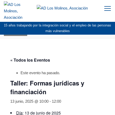
Togg
navi
15 años trabajando por la integración social y el empleo de las personas
AGENDA
más vulnerables
« Todos los Eventos
Este evento ha pasado.
Taller: Formas jurídicas y
financiación
13 junio, 2025 @ 10:00
-
12:00
Día
: 13 de junio de 2025