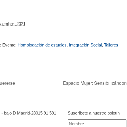
viembre, 2021
e Evento:
Homologación de estudios
,
Integración Social
,
Talleres
uererse
Espacio Mujer: Sensibilizándono
0 - bajo D Madrid-28015
91 591
Suscríbete a nuestro boletín