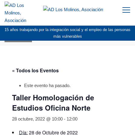
Togg
navi
15 años trabajando por la integración social y el empleo de las personas
AGENDA
más vulnerables
« Todos los Eventos
Este evento ha pasado.
Taller Homologación de
Estudios Oficina Norte
28 octubre, 2022 @ 10:00
-
12:00
Día:
28 de Octubre de 2022