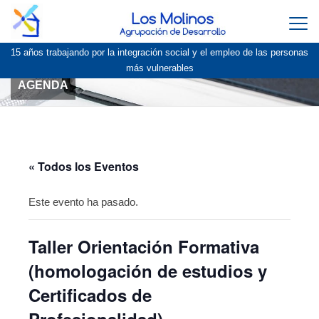
Togg
navi
15 años trabajando por la integración social y el empleo de las personas
más vulnerables
AGENDA
« Todos los Eventos
Este evento ha pasado.
Taller Orientación Formativa
(homologación de estudios y
Certificados de