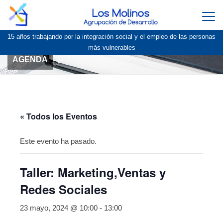
Togg
navi
15 años trabajando por la integración social y el empleo de las personas
más vulnerables
AGENDA
« Todos los Eventos
Este evento ha pasado.
Taller: Marketing,Ventas y
Redes Sociales
23 mayo, 2024 @ 10:00
-
13:00