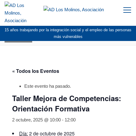
Togg
navi
15 años trabajando por la integración social y el empleo de las personas
AGENDA
más vulnerables
« Todos los Eventos
Este evento ha pasado.
Taller Mejora de Competencias:
Orientación Formativa
2 octubre, 2025 @ 10:00
-
12:00
Día:
2 de octubre de 2025