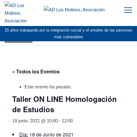
Togg
navi
15 años trabajando por la integración social y el empleo de las personas
AGENDA
más vulnerables
« Todos los Eventos
Este evento ha pasado.
Taller ON LINE Homologación
de Estudios
18 junio, 2021 @ 10:00
-
12:00
Día:
18 de Junio de 2021