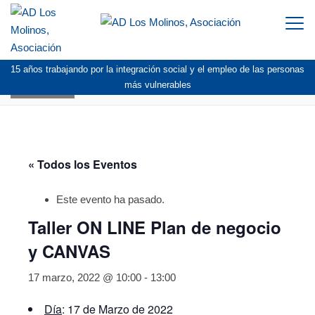
Togg
navi
15 años trabajando por la integración social y el empleo de las personas
AGENDA
más vulnerables
« Todos los Eventos
Este evento ha pasado.
Taller ON LINE Plan de negocio
y CANVAS
17 marzo, 2022 @ 10:00
-
13:00
Día
: 17 de Marzo de 2022