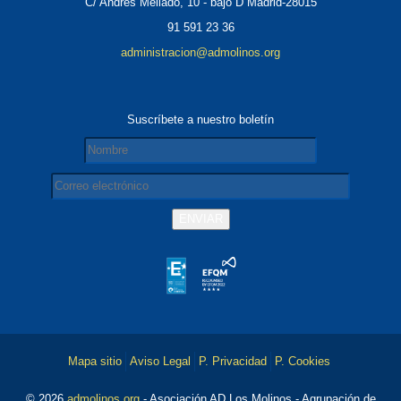
C/ Andrés Mellado, 10 - bajo D Madrid-28015
91 591 23 36
administracion@admolinos.org
Suscríbete a nuestro boletín
Mapa sitio
Aviso Legal
P. Privacidad
P. Cookies
© 2026
admolinos.org
- Asociación AD Los Molinos - Agrupación de