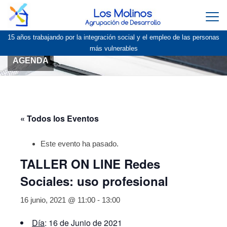
Togg
navi
15 años trabajando por la integración social y el empleo de las personas
más vulnerables
AGENDA
« Todos los Eventos
Este evento ha pasado.
TALLER ON LINE Redes
Sociales: uso profesional
16 junio, 2021 @ 11:00
-
13:00
Día
: 16 de Junio de 2021