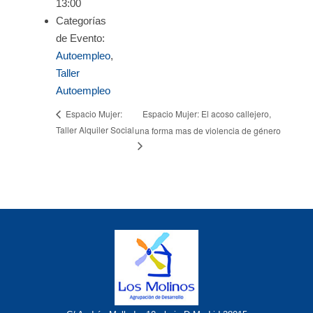
13:00
Categorías
de Evento:
Autoempleo
,
Taller
Autoempleo
Espacio Mujer: El acoso callejero,
Espacio Mujer:
Taller Alquiler Social
una forma mas de violencia de género