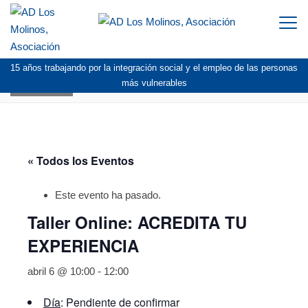
Togg
navi
15 años trabajando por la integración social y el empleo de las personas
AGENDA
más vulnerables
« Todos los Eventos
Este evento ha pasado.
Taller Online: ACREDITA TU
EXPERIENCIA
abril 6 @ 10:00
-
12:00
Día
: Pendiente de confirmar